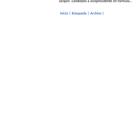
Jarquín -candidato a vicepresidente en fórmula...
Inicio
|
Búsqueda
|
Archivo
|