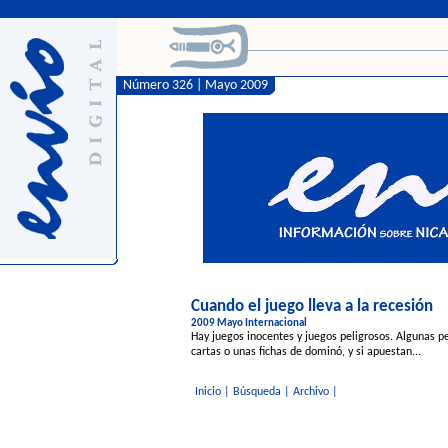
Número 326 | Mayo 2009
Cuando el juego lleva a la recesión
2009 Mayo Internacional
Hay juegos inocentes y juegos peligrosos. Algunas p
cartas o unas fichas de dominó, y si apuestan...
Inicio
|
Búsqueda
|
Archivo
|