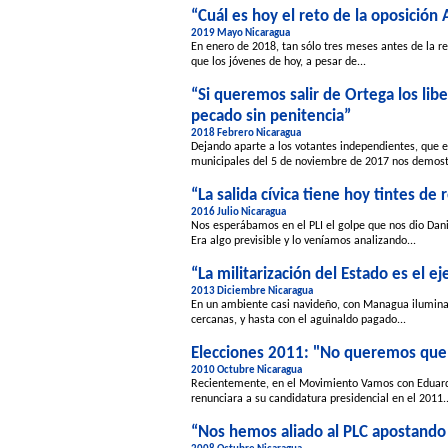
“Cuál es hoy el reto de la oposición 
2019 Mayo Nicaragua
En enero de 2018, tan sólo tres meses antes de la re
que los jóvenes de hoy, a pesar de...
“Si queremos salir de Ortega los li
pecado sin penitencia”
2018 Febrero Nicaragua
Dejando aparte a los votantes independientes, que e
municipales del 5 de noviembre de 2017 nos demost
“La salida cívica tiene hoy tintes de 
2016 Julio Nicaragua
Nos esperábamos en el PLI el golpe que nos dio Dani
Era algo previsible y lo veníamos analizando...
“La militarización del Estado es el 
2013 Diciembre Nicaragua
En un ambiente casi navideño, con Managua iluminada 
cercanas, y hasta con el aguinaldo pagado...
Elecciones 2011: "No queremos que 
2010 Octubre Nicaragua
Recientemente, en el Movimiento Vamos con Eduar
renunciara a su candidatura presidencial en el 2011..
“Nos hemos aliado al PLC apostando 