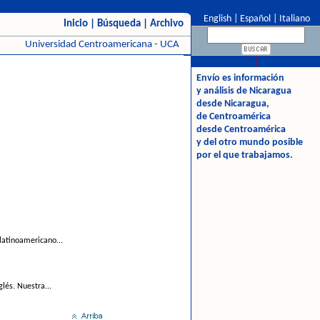
English
|
Español
|
Italiano
Inicio
|
Búsqueda
|
Archivo
Universidad Centroamericana - UCA
Envío es información
y análisis de Nicaragua
desde Nicaragua,
de Centroamérica
desde Centroamérica
y del otro mundo posible
por el que trabajamos.
latinoamericano...
lés. Nuestra...