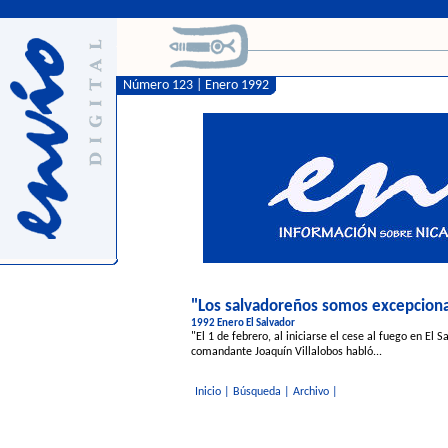
Número 123 | Enero 1992
"Los salvadoreños somos excepciona
1992 Enero El Salvador
"El 1 de febrero, al iniciarse el cese al fuego en El 
comandante Joaquín Villalobos habló...
Inicio
|
Búsqueda
|
Archivo
|