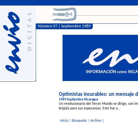
Número 97 | Septiembre 1989
Optimistas incurables: un mensaje 
1989 Septiembre Nicaragua
Un revolucionario del Tercer Mundo se dirige, con i
brújula para sus esperanzas. Esto fue a...
Inicio
|
Búsqueda
|
Archivo
|