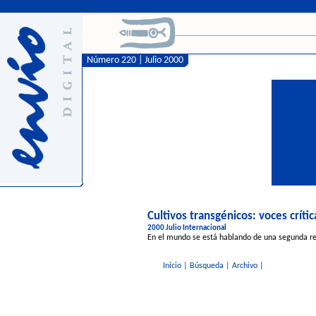
Número 220 | Julio 2000
Cultivos transgénicos: voces críti
2000 Julio Internacional
En el mundo se está hablando de una segunda rev
Inicio
|
Búsqueda
|
Archivo
|