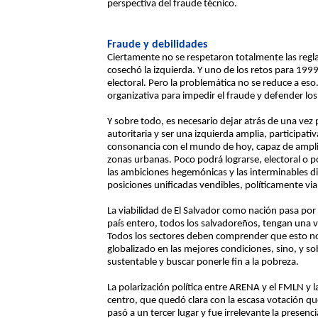
perspectiva del fraude técnico.
Fraude y debilidades
Ciertamente no se respetaron totalmente las regla
cosechó la izquierda. Y uno de los retos para 1999
electoral. Pero la problemática no se reduce a eso
organizativa para impedir el fraude y defender los
Y sobre todo, es necesario dejar atrás de una vez p
autoritaria y ser una izquierda amplia, participat
consonancia con el mundo de hoy, capaz de amplia
zonas urbanas. Poco podrá lograrse, electoral o po
las ambiciones hegemónicas y las interminables d
posiciones unificadas vendibles, políticamente vi
La viabilidad de El Salvador como nación pasa po
país entero, todos los salvadoreños, tengan una 
Todos los sectores deben comprender que esto no
globalizado en las mejores condiciones, sino, y s
sustentable y buscar ponerle fin a la pobreza.
La polarización política entre ARENA y el FMLN y l
centro, que quedó clara con la escasa votación que
pasó a un tercer lugar y fue irrelevante la presen