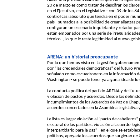
20 de marzo es como tratar de descifrar los claro
en el Ejecutivo, en el Legislativo - con 39 de los
control casi absoluto que tendrá en el poder munic
país - sumados a la posibilidad de crear alianzas 
configuran un escenario inquietante y retador par
están empañados por una serie de irregularidades 
técnico -, lo que le resta legitimidad al nuevo gobi
ARENA: un historial preocupante
Por lo que hemos visto en la gestión gubernament
por "las credenciales democráticas" del futuro Pr
señalado como escuadronero en la información de
Washington - se puede tener ya alguna idea de lo 
La conducta política del partido ARENA y del futu
violación de pactos y acuerdos. Desde los definido
incumplimientos de los Acuerdos de Paz de Chapu
acuerdos concertados en la Asamblea Legislativa 
La lista es larga: violación al "pacto de caballeros
electoral de los partidos, violación al acuerdo leg
interpartidario para la paz" - en el que se establec
políticos, apoyaría los acuerdos que surgieran de