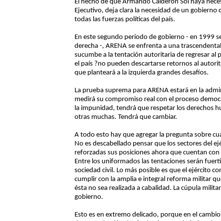
El hecho de que Armando Calderón Sol haya neces
Ejecutivo, deja clara la necesidad de un gobierno
todas las fuerzas políticas del país.
En este segundo período de gobierno - en 1999 se
derecha -, ARENA se enfrenta a una trascendental 
sucumbe a la tentación autoritaria de regresar al
el país ?no pueden descartarse retornos al autorit
que planteará a la izquierda grandes desafíos.
La prueba suprema para ARENA estará en la adminis
medirá su compromiso real con el proceso democr
la impunidad, tendrá que respetar los derechos hu
otras muchas. Tendrá que cambiar.
A todo esto hay que agregar la pregunta sobre cu
No es descabellado pensar que los sectores del ejé
reforzadas sus posiciones ahora que cuentan con
Entre los uniformados las tentaciones serán fuert
sociedad civil. Lo más posible es que el ejército 
cumplir con la amplia e integral reforma militar q
ésta no sea realizada a cabalidad. La cúpula milita
gobierno.
Esto es en extremo delicado, porque en el cambio 