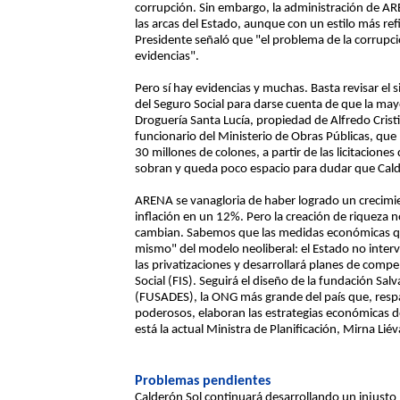
corrupción. Sin embargo, la administración de A
las arcas del Estado, aunque con un estilo más refi
Presidente señaló que "el problema de la corrupc
evidencias".
Pero sí hay evidencias y muchas. Basta revisar el
del Seguro Social para darse cuenta de que la mayo
Droguería Santa Lucía, propiedad de Alfredo Crist
funcionario del Ministerio de Obras Públicas, que
30 millones de colones, a partir de las licitacione
sobran y queda poco espacio para dudar que Cald
ARENA se vanagloria de haber logrado un crecimi
inflación en un 12%. Pero la creación de riqueza no
cambian. Sabemos que las medidas económicas qu
mismo" del modelo neoliberal: el Estado no inter
las privatizaciones y desarrollará planes de compe
Social (FIS). Seguirá el diseño de la fundación Sa
(FUSADES), la ONG más grande del país que, resp
poderosos, elaboran las estrategias económicas d
está la actual Ministra de Planificación, Mirna Li
Problemas pendientes
Calderón Sol continuará desarrollando un injusto